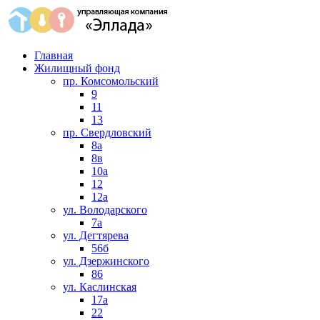
Главная
Жилищный фонд
пр. Комсомольский
9
11
13
пр. Свердловский
8а
8в
10а
12
12а
ул. Володарского
7а
ул. Дегтярева
56б
ул. Дзержинского
86
ул. Каслинская
17а
22