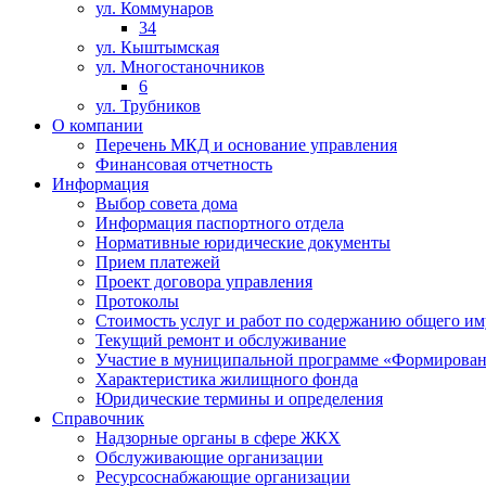
ул. Коммунаров
34
ул. Кыштымская
ул. Многостаночников
6
ул. Трубников
О компании
Перечень МКД и основание управления
Финансовая отчетность
Информация
Выбор совета дома
Информация паспортного отдела
Нормативные юридические документы
Прием платежей
Проект договора управления
Протоколы
Стоимость услуг и работ по содержанию общего и
Текущий ремонт и обслуживание
Участие в муниципальной программе «Формировани
Характеристика жилищного фонда
Юридические термины и определения
Справочник
Надзорные органы в сфере ЖКХ
Обслуживающие организации
Ресурсоснабжающие организации